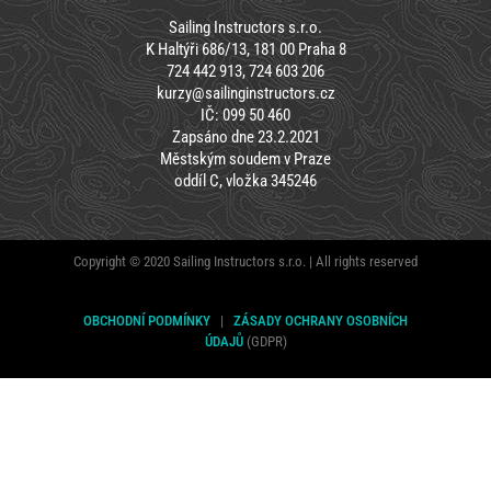
Sailing Instructors s.r.o.
K Haltýři 686/13, 181 00 Praha 8
724 442 913, 724 603 206
kurzy@sailinginstructors.cz
IČ: 099 50 460
Zapsáno dne 23.2.2021
Městským soudem v Praze
oddíl C, vložka 345246
Copyright © 2020 Sailing Instructors s.r.o. | All rights reserved
OBCHODNÍ PODMÍNKY
|
ZÁSADY OCHRANY OSOBNÍCH
ÚDAJŮ
(GDPR)