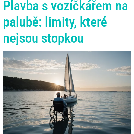
Plavba s vozíčkářem na
palubě: limity, které
nejsou stopkou