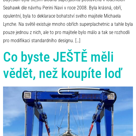
Seahawk dle návrhu Perini Navi v roce 2008. Byla krásná, obří,
opulentní, byla to deklarace bohatství svého majitele Michaela
Lynche. Na světě existuje mnoho obřích superplachetnic a tahle byla
pouze jednou z nich, ale to pro majitele bylo málo a tak se rozhodli
pro modifikaci standardního designu. […]
Co byste JEŠTĚ měli
vědět, než koupíte loď