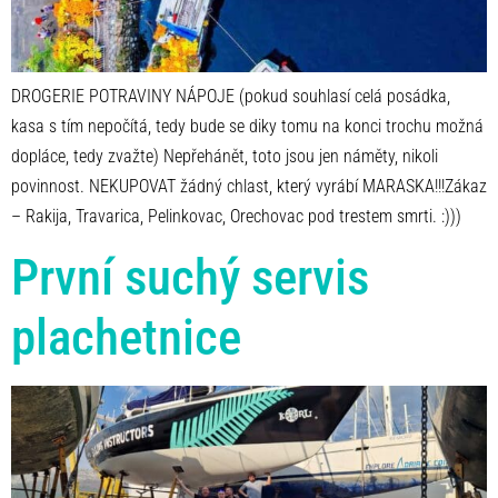
DROGERIE POTRAVINY NÁPOJE (pokud souhlasí celá posádka,
kasa s tím nepočítá, tedy bude se diky tomu na konci trochu možná
dopláce, tedy zvažte) Nepřehánět, toto jsou jen náměty, nikoli
povinnost. NEKUPOVAT žádný chlast, který vyrábí MARASKA!!!Zákaz
– Rakija, Travarica, Pelinkovac, Orechovac pod trestem smrti. :)))
První suchý servis
plachetnice