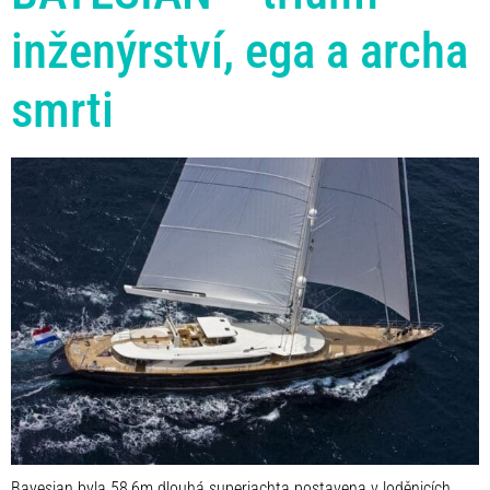
inženýrství, ega a archa
smrti
Bayesian byla 58,6m dlouhá superjachta postavena v loděnicích