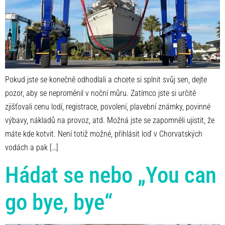
Pokud jste se konečně odhodlali a chcete si splnit svůj sen, dejte
pozor, aby se neproměnil v noční můru. Zatímco jste si určitě
zjišťovali cenu lodí, registrace, povolení, plavební známky, povinné
výbavy, nákladů na provoz, atd. Možná jste se zapomněli ujistit, že
máte kde kotvit. Není totiž možné, přihlásit loď v Chorvatských
vodách a pak […]
Hádat se nebo „You can
go bye, bye“