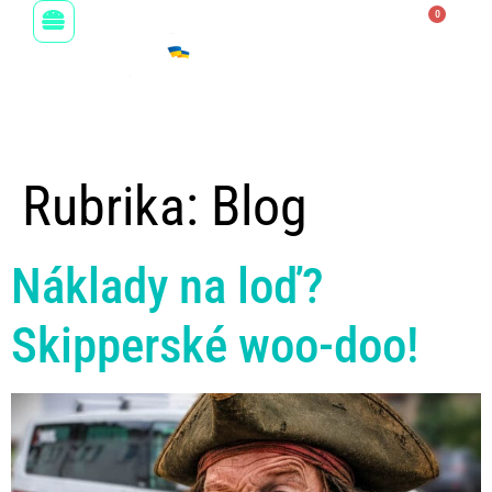
0
0
Kč
Rubrika:
Blog
Náklady na loď?
Skipperské woo-doo!