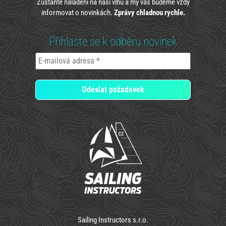
Zůstaňte naladěni na naši vlnu a my vás budeme vždy
informovat o novinkách.
Zprávy chladnou rychle.
Přihlaste se k odběru novinek
Sailing Instructors s.r.o.