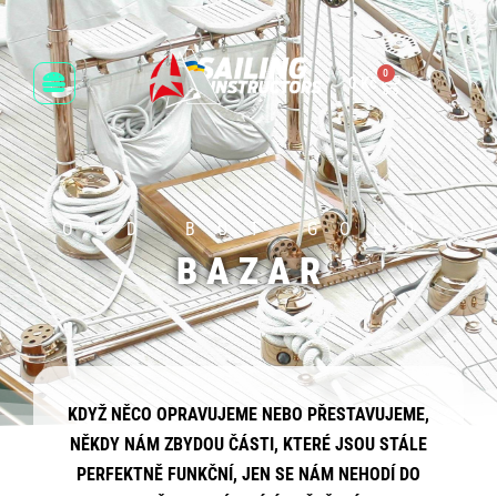
0
0
Kč
OLD BUT GOLD
B A Z A R
KDYŽ NĚCO OPRAVUJEME NEBO PŘESTAVUJEME,
NĚKDY NÁM ZBYDOU ČÁSTI, KTERÉ JSOU STÁLE
PERFEKTNĚ FUNKČNÍ, JEN SE NÁM NEHODÍ DO