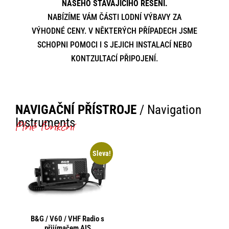
NAŠEHO STÁVAJÍCÍHO ŘEŠENÍ.
NABÍZÍME VÁM ČÁSTI LODNÍ VÝBAVY ZA
VÝHODNÉ CENY. V NĚKTERÝCH PŘÍPADECH JSME
SCHOPNI POMOCI I S JEJICH INSTALACÍ NEBO
KONTZULTACÍ PŘIPOJENÍ.
NAVIGAČNÍ PŘÍSTROJE
/ Navigation
Instruments
Plně funkční
Sleva!
B&G / V60 / VHF Radio s
přijímačem AIS