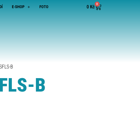
0
0
Kč
DÍ
E-SHOP
FOTO
 SFLS-B
SFLS-B