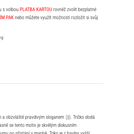
lu s volbou
PLATBA KARTOU
rovněž zvolit bezplatné
ÍM PAK
nebo můžete využít možnosti rozložit si svůj
ný.
m a obzvláště pravdivým sloganem :))). Tričko dodá
asně se tento motiv je skvělým diskusním
umu po přistání v maríně. Triko je z bavlny vyšší