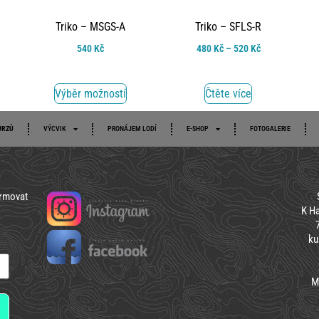
Triko – MSGS-A
Triko – SFLS-R
540
Kč
480
Kč
–
520
Kč
Výběr možností
Čtěte více
URZŮ
VÝCVIK
PRONÁJEM LODÍ
E-SHOP
FOTOGALERIE
ormovat
K Ha
ku
M