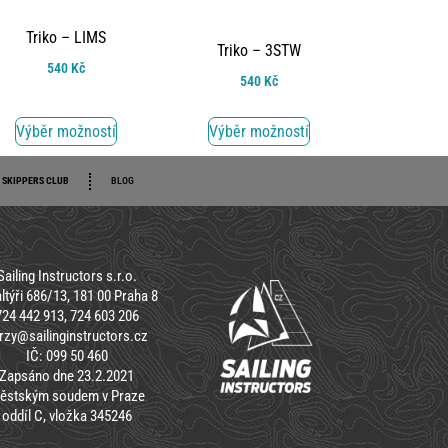
Triko – LIMS
Triko – 3STW
540
Kč
540
Kč
Výběr možností
Výběr možností
SKIPPERS CLUB
BLOG
Sailing Instructors s.r.o.
ltýři 686/13, 181 00 Praha 8
724 442 913, 724 603 206
rzy@sailinginstructors.cz
IČ: 099 50 460
Zapsáno dne 23.2.2021
ěstským soudem v Praze
oddíl C, vložka 345246