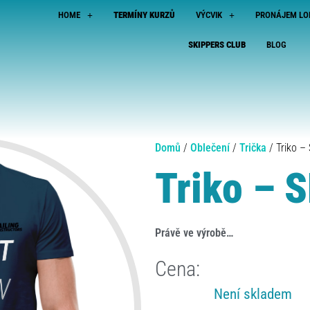
HOME
TERMÍNY KURZŮ
VÝCVIK
PRONÁJEM LO
SKIPPERS CLUB
BLOG
Domů
/
Oblečení
/
Trička
/ Triko –
Triko – 
Právě ve výrobě…
Cena:
Není skladem