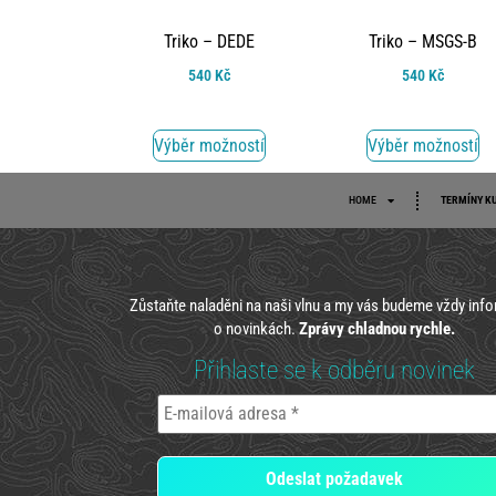
Triko – DEDE
Triko – MSGS-B
540
Kč
540
Kč
Výběr možností
Výběr možností
HOME
TERMÍNY K
Zůstaňte naladěni na naši vlnu a my vás budeme vždy inf
o novinkách.
Zprávy chladnou rychle.
Přihlaste se k odběru novinek