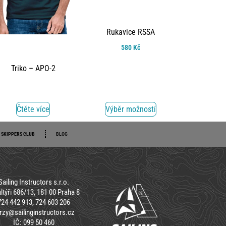
Rukavice RSSA
580
Kč
Triko – APO-2
Čtěte více
Výběr možností
SKIPPERS CLUB
BLOG
Sailing Instructors s.r.o.
ltýři 686/13, 181 00 Praha 8
724 442 913, 724 603 206
rzy@sailinginstructors.cz
IČ: 099 50 460