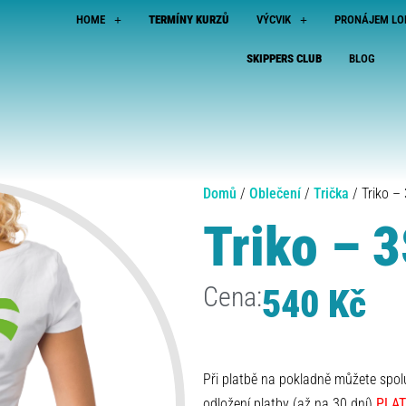
HOME
TERMÍNY KURZŮ
VÝCVIK
PRONÁJEM LO
SKIPPERS CLUB
BLOG
Domů
/
Oblečení
/
Trička
/ Triko –
Triko – 
Cena:
540
Kč
Při platbě na pokladně můžete spo
odložení platby (až na 30 dní)
PLAT