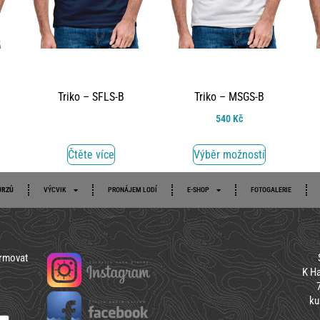
Triko – SFLS-B
Triko – MSGS-B
540
Kč
Čtěte více
Výběr možností
URZŮ
VÝCVIK
PRONÁJEM LODÍ
E-SHOP
FOTOGALERIE
ormovat
K Ha
ku