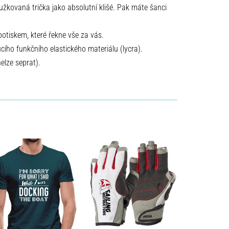
užkovaná trička jako absolutní klišé. Pak máte šanci
potiskem, které řekne vše za vás.
ucího funkčního elastického materiálu (lycra).
nelze seprat).