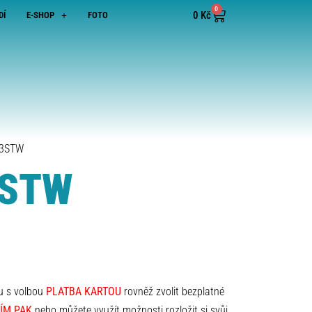
0
0
Kč
DÍ
E-SHOP
FOTO
 3STW
3STW
lu s volbou
PLATBA KARTOU
rovněž zvolit bezplatné
ÍM PAK
nebo můžete využít možnosti rozložit si svůj