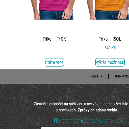
Triko – F*CK
Triko – ISOL
540
Kč
Čtěte více
Výběr možností
HOME
TERMÍNY K
Zůstaňte naladěni na naši vlnu a my vás budeme vždy inf
o novinkách.
Zprávy chladnou rychle.
Přihlaste se k odběru novinek