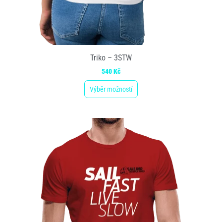
Triko – 3STW
540
Kč
Výběr možností