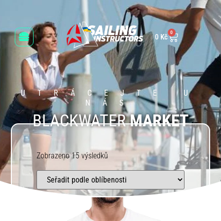
0
0
Kč
UTRÁCEJTE U
NÁS
BLACKWATER
MARKET
Zobrazeno 15 výsledků