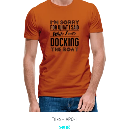
Triko – APO-1
540
Kč