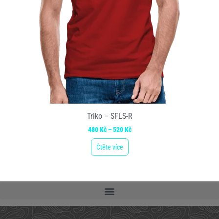
Triko – SFLS-R
480
Kč
–
520
Kč
Čtěte více