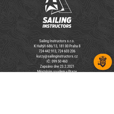
Sailing Instructors s.r.o.
K Haltýři 686/13, 181 00 Praha 8
724 442 913, 724 603 206
kurzy@sailinginstructors.cz
IČ: 099 50 460
Zapsáno dne 23.2.2021
Městským soudem v Praze
oddíl C, vložka 345246
Copyright © 2020 Sailing Instructors s.r.o. | All rights reserved
OBCHODNÍ PODMÍNKY
|
ZÁSADY OCHRANY OSOBNÍCH
ÚDAJŮ
(GDPR)