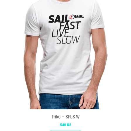
Triko – SFLS-W
540
Kč