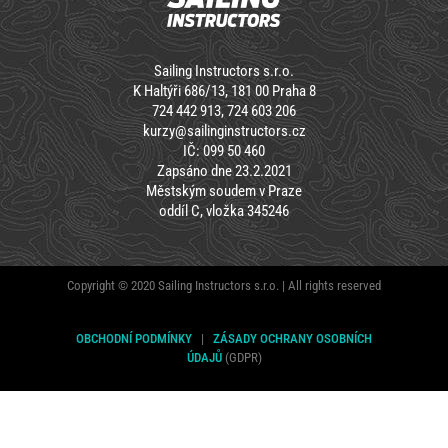
Sailing Instructors s.r.o.
K Haltýři 686/13, 181 00 Praha 8
724 442 913, 724 603 206
kurzy@sailinginstructors.cz
IČ: 099 50 460
Zapsáno dne 23.2.2021
Městským soudem v Praze
oddíl C, vložka 345246
Copyright © 2020 Sailing Instructors s.r.o. | All rights reserved
OBCHODNÍ PODMÍNKY
|
ZÁSADY OCHRANY OSOBNÍCH
ÚDAJŮ
(GDPR)