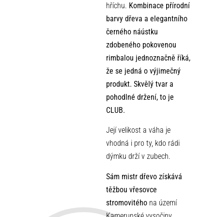
hříchu.
Kombinace přírodní
barvy dřeva a elegantního
černého náústku
zdobeného pokovenou
rimbalou jednoznačně říká,
že se jedná
o výjim
ečný
produkt. Skvělý tvar a
pohodlné držení, to je
CLUB
.
Její velikost a váha je
vhodná i pro ty, kdo rádi
dýmku drží v zubech.
Sám mistr dřevo
získává
těžbou vřesovce
stromovitého
na území
Kamerunské vysočiny.