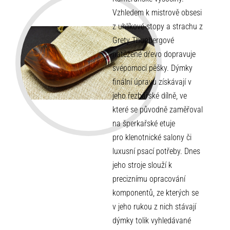
Vzhledem k mistrově obsesi
z uhlíkové stopy a strachu z
Grety Thunbergové
natěžené dřevo dopravuje
svépomocí pěšky. Dýmky
finální úpravu získávají v
jeho řezbářské dílně, ve
které se původně zaměřoval
na šperkařské etuje
pro klenotnické salony či
luxusní psací potřeby. Dnes
jeho stroje slouží k
preciznímu opracování
komponentů, ze kterých se
v jeho rukou z nich stávají
dýmky tolik vyhledávané