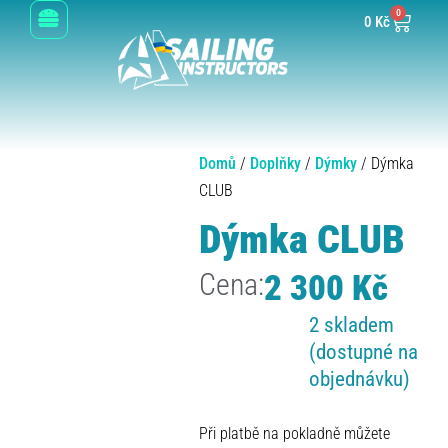
0
0
Kč
Domů
/
Doplňky
/
Dýmky
/ Dýmka
CLUB
Dýmka CLUB
Cena:
2 300
Kč
2 skladem
(dostupné na
objednávku)
Při platbě na pokladně můžete