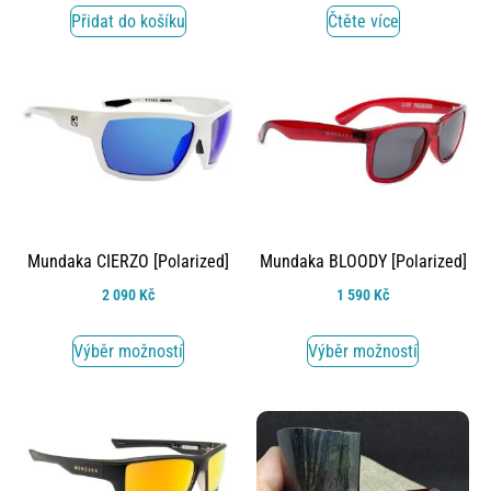
Přidat do košíku
Čtěte více
Mundaka CIERZO [Polarized]
Mundaka BLOODY [Polarized]
2 090
Kč
1 590
Kč
Výběr možností
Výběr možností