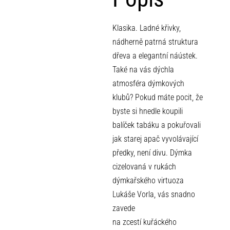
Klasika. Ladné křivky,
nádherně patrná struktura
dřeva a elegantní náústek.
Také na vás dýchla
atmosféra dýmkových
klubů? Pokud máte pocit, že
byste si hnedle koupili
balíček tabáku a pokuřovali
jak starej apač vyvolávající
předky, není divu. Dýmka
cizelovaná v rukách
dýmkařského virtuoza
Lukáše Vorla, vás snadno
zavede
na zcestí kuřáckého