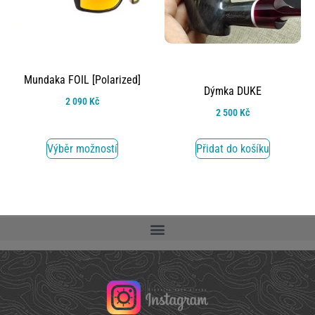
Mundaka FOIL [Polarized]
Dýmka DUKE
2 090
Kč
2 500
Kč
Výběr možností
Přidat do košíku