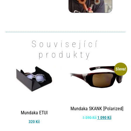
Související
produkty
Sleva!
Mundaka SKANK [Polarized]
Mundaka ETUI
1 590
Kč
1 090
Kč
320
Kč