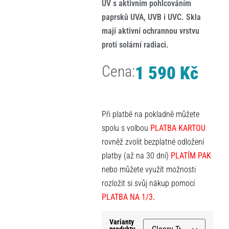
UV s aktivním pohlcováním
paprsků UVA, UVB i UVC. Skla
mají aktivní ochrannou vrstvu
proti solární radiaci.
Cena:
1 590
Kč
Při platbě na pokladně můžete
spolu s volbou
PLATBA KARTOU
rovněž zvolit bezplatné odložení
platby (až na 30 dní)
PLATÍM PAK
nebo můžete využít možnosti
rozložit si svůj nákup pomocí
PLATBA NA 1/3
.
Varianty