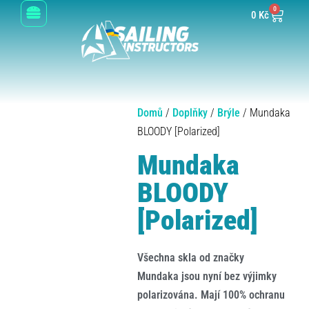
0
0
Kč
Domů
/
Doplňky
/
Brýle
/ Mundaka
BLOODY [Polarized]
Mundaka
BLOODY
[Polarized]
Všechna skla od značky
Mundaka jsou nyní bez výjimky
polarizována. Mají 100% ochranu