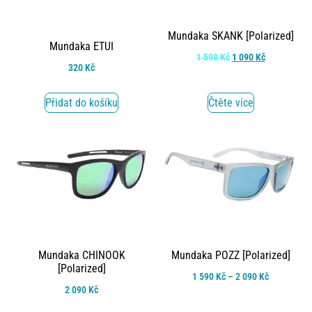
Mundaka SKANK [Polarized]
Mundaka ETUI
1 590
Kč
1 090
Kč
320
Kč
Přidat do košíku
Čtěte více
Mundaka CHINOOK
Mundaka POZZ [Polarized]
[Polarized]
1 590
Kč
–
2 090
Kč
2 090
Kč