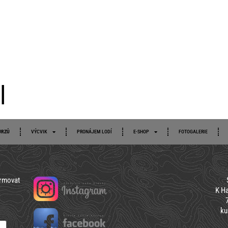
TERMÍNY KURZŮ
VÝCVIK
PRONÁJEM LODÍ
E-SHOP
FOTO
l
URZŮ
VÝCVIK
PRONÁJEM LODÍ
E-SHOP
FOTOGALERIE
ormovat
K Ha
ku