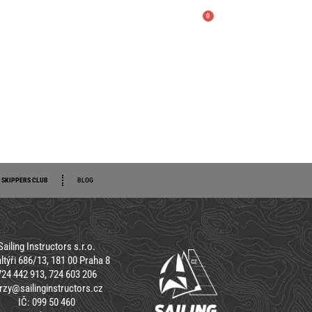
0
0
Kč
SKIPPERS CLUB
BLOG
SKIPPERS CLUB
BLOG
Sailing Instructors s.r.o.
ltýři 686/13, 181 00 Praha 8
724 442 913, 724 603 206
rzy@sailinginstructors.cz
IČ: 099 50 460