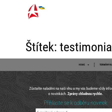
HOME
Štítek:
testimonia
HOME
TERMÍNY K
Zůstaňte naladěni na naši vlnu a my vás budeme vždy inf
o novinkách.
Zprávy chladnou rychle.
Přihlaste se k odběru novinek