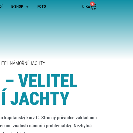
0
0
Kč
DÍ
E-SHOP
FOTO
ELITEL NÁMOŘNÍ JACHTY
 – VELITEL
Í JACHTY
ro kapitánský kurz C. Stručný průvodce základními
ecnou znalostí námořní problematiky. Nezbytná