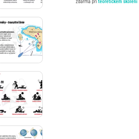
zdarma při
teoretickém školení