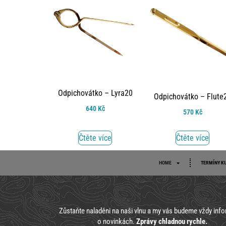
Odpichovátko – Lyra20
Odpichovátko – Flute
640
Kč
570
Kč
Čtěte více
Čtěte více
HOME
TERMÍNY K
Zůstaňte naladěni na naši vlnu a my vás budeme vždy inf
o novinkách.
Zprávy chladnou rychle.