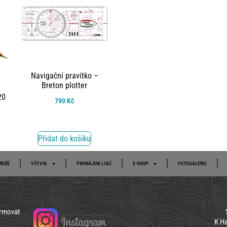
Navigační pravítko –
Breton plotter
20
790
Kč
Přidat do košíku
URZŮ
VÝCVIK
PRONÁJEM LODÍ
E-SHOP
FOTOGALERIE
ormovat
K Ha