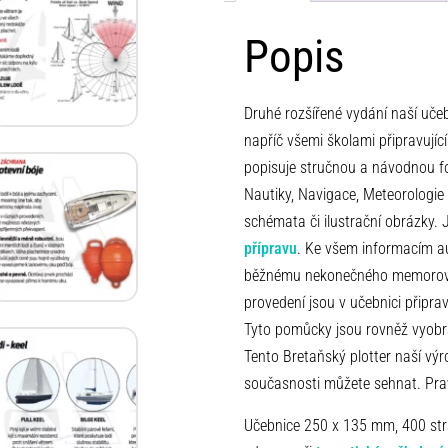
Popis
Druhé rozšířené vydání naší uč
napříč všemi školami připravujíc
popisuje stručnou a návodnou 
Nautiky, Navigace, Meteorologie
schémata či ilustrační obrázky.
přípravu
. Ke všem informacím au
běžnému nekonečného memorován
provedení jsou v učebnici připr
Tyto pomůcky jsou rovněž vyobr
Tento Bretaňský plotter naší výr
současnosti můžete sehnat. Pra
Učebnice 250 x 135 mm, 400 str