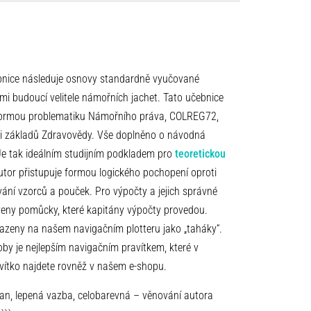
ebnice následuje osnovy standardně vyučované
ími budoucí velitele námořních jachet. Tato učebnice
formou problematiku Námořního práva, COLREG72,
 i základů Zdravovědy. Vše doplněno o návodná
 Je tak ideálním studijním podkladem pro
teoretickou
tor přistupuje formou logického pochopení oproti
í vzorců a pouček. Pro výpočty a jejich správné
aveny pomůcky, které kapitány výpočty provedou.
azeny na našem navigačním plotteru jako „taháky“.
oby je nejlepším navigačním pravítkem, které v
vítko najdete rovněž v našem e-shopu.
an, lepená vazba, celobarevná – věnování autora