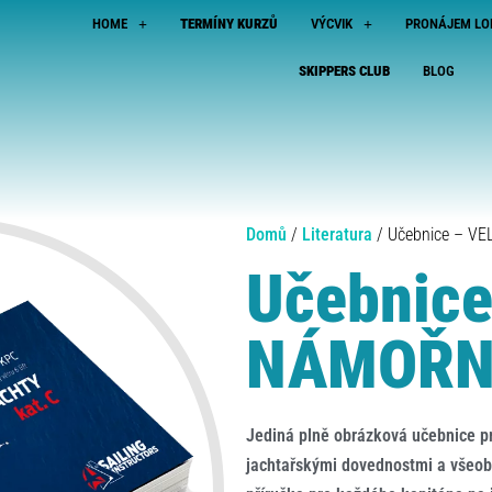
HOME
TERMÍNY KURZŮ
VÝCVIK
PRONÁJEM LO
SKIPPERS CLUB
BLOG
Domů
/
Literatura
/ Učebnice – V
Učebnice
NÁMOŘN
Jediná plně obrázková učebnice p
jachtařskými dovednostmi a všeob