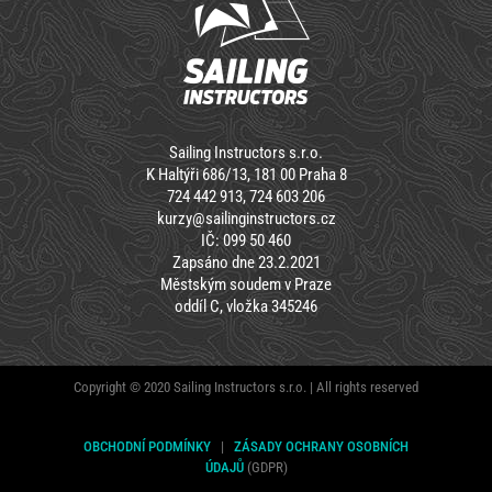
Sailing Instructors s.r.o.
K Haltýři 686/13, 181 00 Praha 8
724 442 913, 724 603 206
kurzy@sailinginstructors.cz
IČ: 099 50 460
Zapsáno dne 23.2.2021
Městským soudem v Praze
oddíl C, vložka 345246
Copyright © 2020 Sailing Instructors s.r.o. | All rights reserved
OBCHODNÍ PODMÍNKY
|
ZÁSADY OCHRANY OSOBNÍCH
ÚDAJŮ
(GDPR)