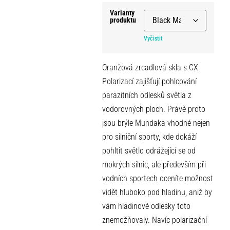
Varianty
produktu
Vyčistit
Oranžová zrcadlová skla s CX
Polarizací zajišťují pohlcování
parazitních odlesků světla z
vodorovných ploch. Právě proto
jsou brýle Mundaka vhodné nejen
pro silniční sporty, kde dokáží
pohltit světlo odrážející se od
mokrých silnic, ale především při
vodních sportech oceníte možnost
vidět hluboko pod hladinu, aniž by
vám hladinové odlesky toto
znemožňovaly. Navíc polarizační